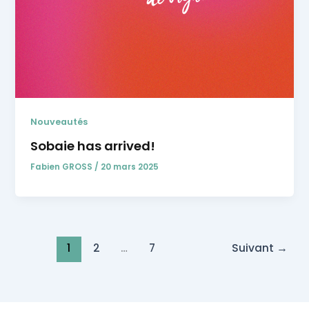
Nouveautés
Sobaie has arrived!
Fabien GROSS
/
20 mars 2025
1
2
…
7
Suivant
→