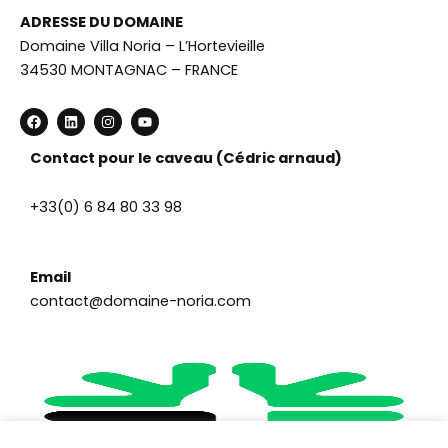
ADRESSE DU DOMAINE
Domaine Villa Noria – L’Hortevieille
34530 MONTAGNAC – FRANCE
F
L
I
Y
a
i
n
o
c
n
s
u
e
k
t
t
Contact pour le caveau (Cédric arnaud)
b
e
a
u
o
d
g
b
o
i
r
e
+33(0) 6 84 80 33 98
k
n
a
m
Email
contact@domaine-noria.com