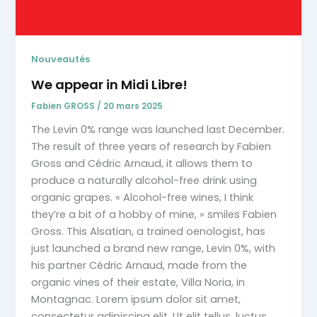
Nouveautés
We appear in Midi Libre!
Fabien GROSS
/
20 mars 2025
The Levin 0% range was launched last December.
The result of three years of research by Fabien
Gross and Cédric Arnaud, it allows them to
produce a naturally alcohol-free drink using
organic grapes. « Alcohol-free wines, I think
they’re a bit of a hobby of mine, » smiles Fabien
Gross. This Alsatian, a trained oenologist, has
just launched a brand new range, Levin 0%, with
his partner Cédric Arnaud, made from the
organic vines of their estate, Villa Noria, in
Montagnac. Lorem ipsum dolor sit amet,
consectetur adipiscing elit. Ut elit tellus, luctus