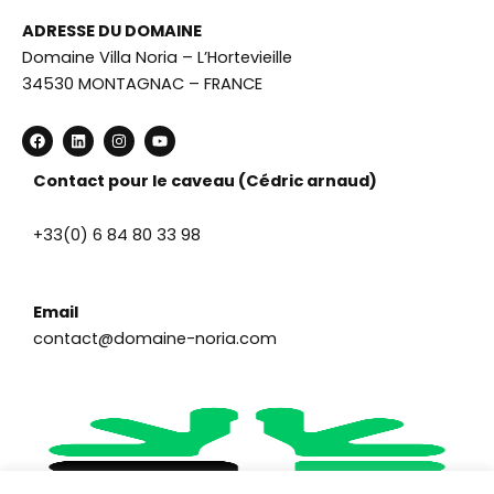
ADRESSE DU DOMAINE
Domaine Villa Noria – L’Hortevieille
34530 MONTAGNAC – FRANCE
F
L
I
Y
a
i
n
o
c
n
s
u
e
k
t
t
Contact pour le caveau (Cédric arnaud)
b
e
a
u
o
d
g
b
o
i
r
e
+33(0) 6 84 80 33 98
k
n
a
m
Email
contact@domaine-noria.com