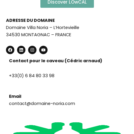
Discover LOwCAL
ADRESSE DU DOMAINE
Domaine Villa Noria – L’Hortevieille
34530 MONTAGNAC – FRANCE
F
L
I
Y
a
i
n
o
c
n
s
u
e
k
t
t
Contact pour le caveau (Cédric arnaud)
b
e
a
u
o
d
g
b
o
i
r
e
+33(0) 6 84 80 33 98
k
n
a
m
Email
contact@domaine-noria.com