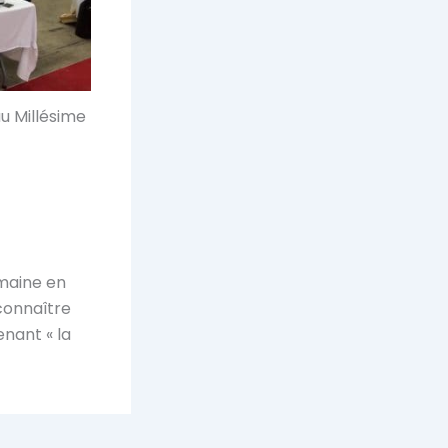
au Millésime
maine en
connaître
nant « la