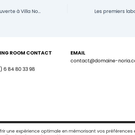
Journée porte ouverte à Villa Noria le 3 octobre 2015
ING ROOM CONTACT
EMAIL
contact@domaine-noria.
) 6 84 80 33 98
© 2025 – Villa Noria |
Legal notice
ffrir une expérience optimale en mémorisant vos préférences 