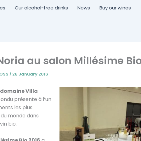
nes
Our alcohol-free drinks
News
Buy our wines
 Noria au salon Millésime Bi
ROSS
/
28 January 2016
domaine Villa
ondu présente à l’un
ents les plus
 du monde dans
vin bio.
llésime Bio 2016
a