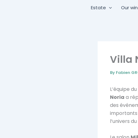
Skip
Estate
Our wi
to
content
Villa
By
Fabien G
L’équipe du
Noria
a rép
des événem
importants
l’univers du 
Le salon
Mi