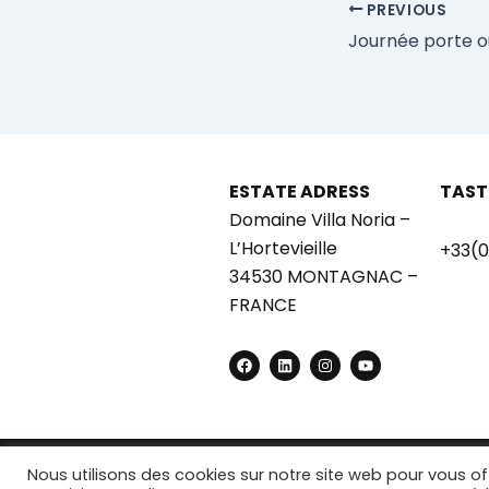
PREVIOUS
ESTATE ADRESS
TAST
Domaine Villa Noria –
L’Hortevieille
+33(0
34530 MONTAGNAC –
FRANCE
F
L
I
Y
a
i
n
o
c
n
s
u
e
k
t
t
b
e
a
u
o
d
g
b
o
i
r
e
k
n
a
Nous utilisons des cookies sur notre site web pour vous o
m