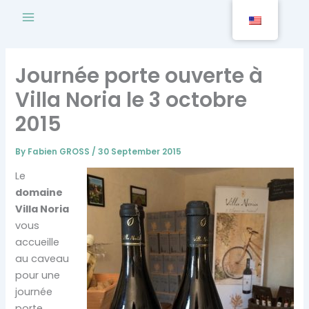
Skip
to
content
Journée porte ouverte à
Villa Noria le 3 octobre
2015
By
Fabien GROSS
/
30 September 2015
Le
domaine
Villa Noria
vous
accueille
au caveau
pour une
journée
porte