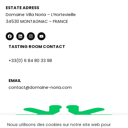
ESTATE ADRESS
Domaine Villa Noria – L’Hortevieille
34530 MONTAGNAC – FRANCE
F
L
I
Y
a
i
n
o
c
n
s
u
e
k
t
t
TASTING ROOM CONTACT
b
e
a
u
o
d
g
b
o
i
r
e
+33(0) 6 84 80 33 98
k
n
a
m
EMAIL
contact@domaine-noria.com
Nous utilisons des cookies sur notre site web pour