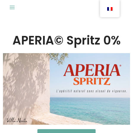
Aller
au
contenu
APERIA© Spritz 0%