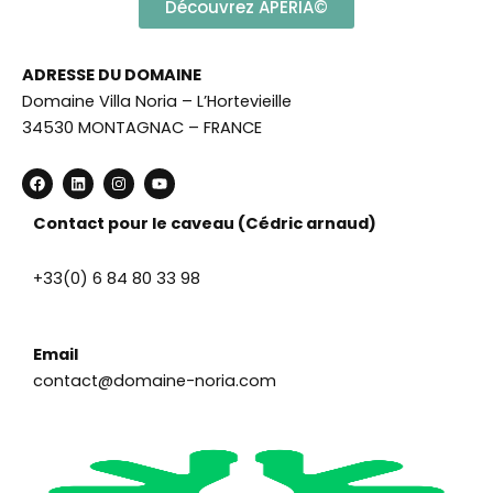
Découvrez APERIA©
ADRESSE DU DOMAINE
Domaine Villa Noria – L’Hortevieille
34530 MONTAGNAC – FRANCE
F
L
I
Y
a
i
n
o
c
n
s
u
e
k
t
t
Contact pour le caveau (Cédric arnaud)
b
e
a
u
o
d
g
b
o
i
r
e
+33(0) 6 84 80 33 98
k
n
a
m
Email
contact@domaine-noria.com