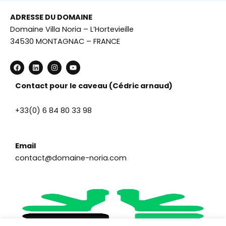
ADRESSE DU DOMAINE
Domaine Villa Noria – L’Hortevieille
34530 MONTAGNAC – FRANCE
F
L
I
Y
a
i
n
o
c
n
s
u
e
k
t
t
Contact pour le caveau (Cédric arnaud)
b
e
a
u
o
d
g
b
o
i
r
e
+33(0) 6 84 80 33 98
k
n
a
m
Email
contact@domaine-noria.com