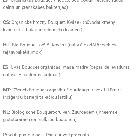
celmi un pienskābes baktērijas)
CS:
Organické hrozny Bouquet, Kvásek (původní kmeny
kvasinek a bakterie mléčného kvašení)
HU:
Bio Bouquet szőlő, Kovász (natív élesztőtörzsek és
tejsavbaktériumok)
ES:
Uvas Bouquet orgánicas, masa madre (cepas de levaduras
nativas y bacterias lácticas)
MT:
Għeneb Bouquet organiku, Sourdough (razez tal-ħmira
indiġeni u batterji tal-aċidu lattiku)
NL:
Biologische Bouquet-druiven, Zuurdesem (inheemse
giststammen en melkzuurbacteriën)
Produit pasteurisé – Pasteurized products