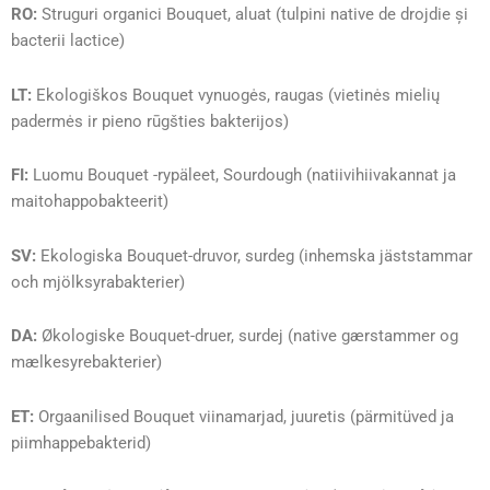
RO:
Struguri organici Bouquet, aluat (tulpini native de drojdie și
bacterii lactice)
LT:
Ekologiškos Bouquet vynuogės, raugas (vietinės mielių
padermės ir pieno rūgšties bakterijos)
FI:
Luomu Bouquet -rypäleet, Sourdough (natiivihiivakannat ja
maitohappobakteerit)
SV:
Ekologiska Bouquet-druvor, surdeg (inhemska jäststammar
och mjölksyrabakterier)
DA:
Økologiske Bouquet-druer, surdej (native gærstammer og
mælkesyrebakterier)
ET:
Orgaanilised Bouquet viinamarjad, juuretis (pärmitüved ja
piimhappebakterid)