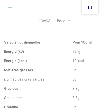
Aller
au
contenu
LOwCAL – Bouquet
Valeurs nutritionnelles
Pour 100ml
Energie (kJ)
79 kj
Energie (kcal)
19 kcal
Matières grasses
0g
Dont acides gras saturés
0g
Glucides
3.8g
Dont sucres
3.8g
Protéine
0g