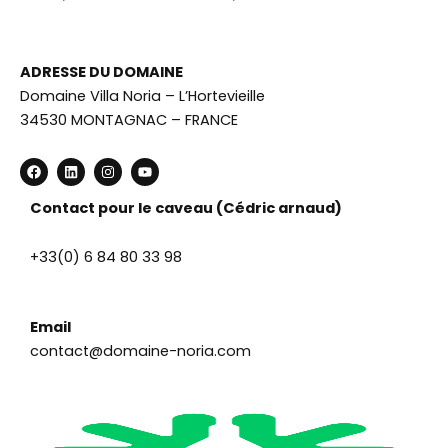
ADRESSE DU DOMAINE
Domaine Villa Noria – L’Hortevieille
34530 MONTAGNAC – FRANCE
F
L
I
Y
a
i
n
o
c
n
s
u
e
k
t
t
Contact pour le caveau (Cédric arnaud)
b
e
a
u
o
d
g
b
o
i
r
e
+33(0) 6 84 80 33 98
k
n
a
m
Email
contact@domaine-noria.com