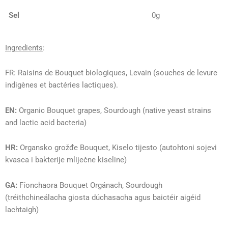
Sel
0g
Ingredients
:
FR: Raisins de Bouquet biologiques, Levain (souches de levure
indigènes et bactéries lactiques).
EN:
Organic Bouquet grapes, Sourdough (native yeast strains
and lactic acid bacteria)
HR:
Organsko grožđe Bouquet, Kiselo tijesto (autohtoni sojevi
kvasca i bakterije mliječne kiseline)
GA:
Fíonchaora Bouquet Orgánach, Sourdough
(tréithchineálacha giosta dúchasacha agus baictéir aigéid
lachtaigh)