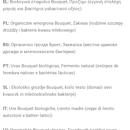
EL:
Βιολογικά σταφύλια Bouquet, Προζύμι (εγγενή στελέχη
μαγιάς και βακτήρια γαλακτικού οξέος)
PL:
Organiczne winogrona Bouquet, Zakwas (rodzime szczepy
drożdży i bakterie kwasu mlekowego)
BG:
Органично грозде Букет, Закваска (местни щамове
дрожди и млечнокисели бактерии)
PT:
Uvas Bouquet biológicas, Fermento natural (estirpes de
levedura nativas e bactérias lácticas)
SL :
Ekološko grozdje Bouquet, kislo testo (domači sevi
kvasovk in mlečnokislinske bakterije)
IT:
Uve Bouquet biologiche, Lievito madre (ceppi di lievito
autoctoni e batteri lattici)
LV:
Organiskās Bouquet vīnogas, Sourdough (vietējie rauga