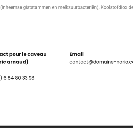
(inheemse giststammen en melkzuurbacteriën), Koolstofdioxid
act pour le caveau
Email
ric arnaud)
contact@domaine-noria.
) 6 84 80 33 98