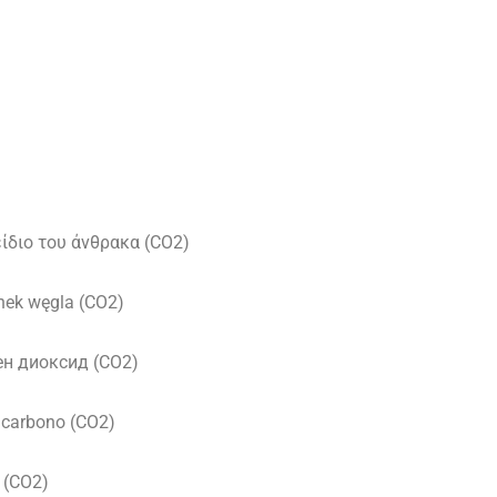
είδιο του άνθρακα (CO2)
nek węgla (CO2)
ен диоксид (CO2)
e carbono (CO2)
d (CO2)