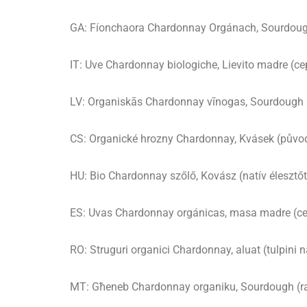
GA: Fíonchaora Chardonnay Orgánach, Sourdough 
IT: Uve Chardonnay biologiche, Lievito madre (ceppi
LV: Organiskās Chardonnay vīnogas, Sourdough (v
CS: Organické hrozny Chardonnay, Kvásek (původn
HU: Bio Chardonnay szőlő, Kovász (natív élesztő
ES: Uvas Chardonnay orgánicas, masa madre (cepa
RO: Struguri organici Chardonnay, aluat (tulpini na
MT: Għeneb Chardonnay organiku, Sourdough (razez 