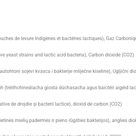
uches de levure Indigènes et bactéries lactiques), Gaz Carboni
 yeast strains and lactic acid bacteria), Carbon dioxide (CO2)
tohtoni sojevi kvasca i bakterije mliječne kiseline), Ugljični di
(tréithchineálacha giosta dúchasacha agus baictéir aigéid lac
tive de drojdie și bacterii lactice), dioxid de carbon (CO2)
tinės mielių padermės ir pieno rūgšties bakterijos), anglies di