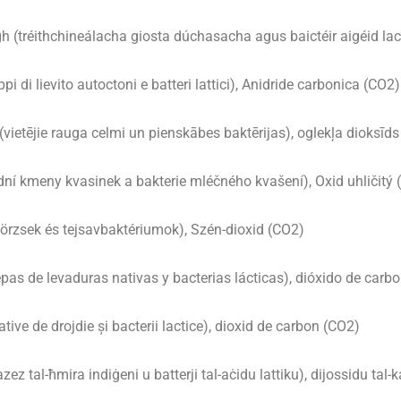
(tréithchineálacha giosta dúchasacha agus baictéir aigéid lac
 di lievito autoctoni e batteri lattici), Anidride carbonica (CO2)
ietējie rauga celmi un pienskābes baktērijas), oglekļa dioksīds
í kmeny kvasinek a bakterie mléčného kvašení), Oxid uhličitý 
törzsek és tejsavbaktériumok), Szén-dioxid (CO2)
s de levaduras nativas y bacterias lácticas), dióxido de carb
tive de drojdie și bacterii lactice), dioxid de carbon (CO2)
tal-ħmira indiġeni u batterji tal-aċidu lattiku), dijossidu tal-