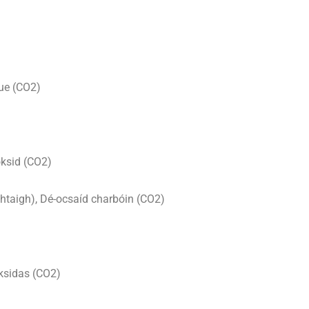
que (CO2)
oksid (CO2)
htaigh), Dé-ocsaíd charbóin (CO2)
oksidas (CO2)