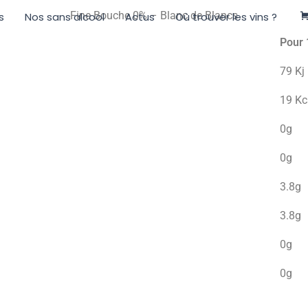
Fine Bouche 0% – Blanc de Blancs
s
Nos sans alcool
Actus
Où trouver les vins ?
Pour
79 Kj
19 Kc
0g
0g
3.8g
3.8g
0g
0g