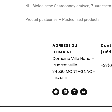
NL: Biologische Chardonnay-druiven, Zuurdesem 
Produit pasteurisé – Pasteurized products
ADRESSE DU
Cont
DOMAINE
(Céd
Domaine Villa Noria –
L’Hortevieille
+33(0
34530 MONTAGNAC –
FRANCE
F
L
I
Y
a
i
n
o
c
n
s
u
e
k
t
t
b
e
a
u
o
d
g
b
o
i
r
e