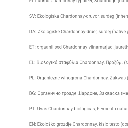
FI: Luomu Chardonnay-rypäleet, Sourdough (natiiv
SV: Ekologiska Chardonnay-druvor, surdeg (inhem
DA: Økologiske Chardonnay-druer, surdej (native
ET: orgaanilised Chardonnay viinamarjad, juureti
EL: Βιολογικά σταφύλια Chardonnay, Προζύμι (
PL: Organiczne winogrona Chardonnay, Zakwas (
BG: Органично грозде Шардоне, Закваска (м
PT: Uvas Chardonnay biológicas, Fermento natural
EN: Ekološko grozdje Chardonnay, kislo testo (dom