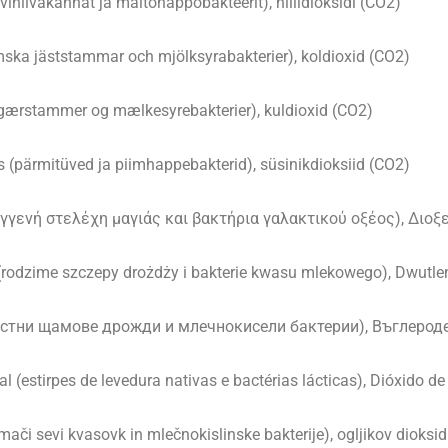
ihiivakannat ja maitohappobakteerit), hiilidioksidi (CO2)
ska jäststammar och mjölksyrabakterier), koldioxid (CO2)
 gærstammer og mælkesyrebakterier), kuldioxid (CO2)
s (pärmitüved ja piimhappebakterid), süsinikdioksiid (CO2)
εγγενή στελέχη μαγιάς και βακτήρια γαλακτικού οξέος), Διοξ
rodzime szczepy drożdży i bakterie kwasu mlekowego), Dwutle
естни щамове дрожди и млечнокисели бактерии), Въглерод
 (estirpes de levedura nativas e bactérias lácticas), Dióxido d
ači sevi kvasovk in mlečnokislinske bakterije), ogljikov dioksi