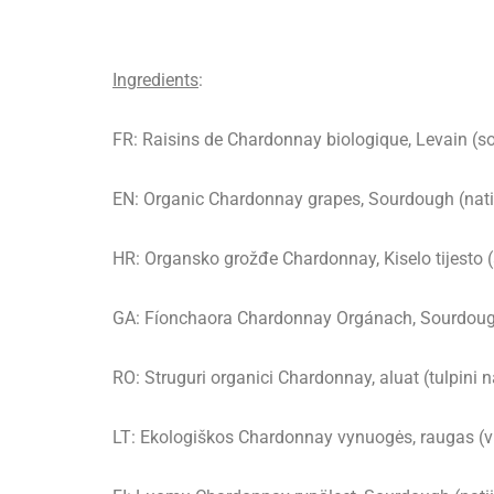
Ingredients
:
FR: Raisins de Chardonnay biologique, Levain (so
EN: Organic Chardonnay grapes, Sourdough (native
HR: Organsko grožđe Chardonnay, Kiselo tijesto (au
GA: Fíonchaora Chardonnay Orgánach, Sourdough 
RO: Struguri organici Chardonnay, aluat (tulpini na
LT: Ekologiškos Chardonnay vynuogės, raugas (vie