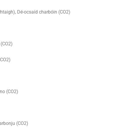
htaigh), Dé-ocsaíd charbóin (CO2)
 (CO2)
(CO2)
ono (CO2)
karbonju (CO2)