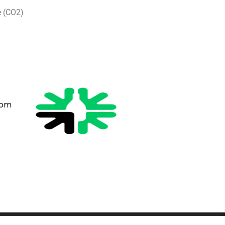
e (CO2)
com