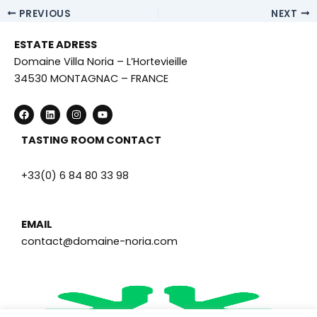
PREVIOUS
NEXT
ESTATE ADRESS
Domaine Villa Noria – L’Hortevieille
34530 MONTAGNAC – FRANCE
F
L
I
Y
a
i
n
o
c
n
s
u
e
k
t
t
TASTING ROOM CONTACT
b
e
a
u
o
d
g
b
o
i
r
e
+33(0) 6 84 80 33 98
k
n
a
m
EMAIL
contact@domaine-noria.com