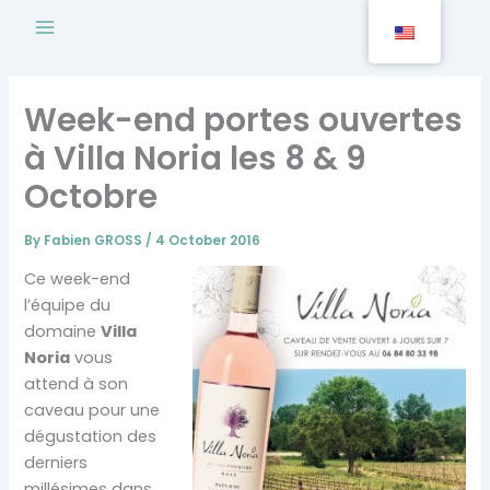
Skip
to
content
Week-end portes ouvertes
à Villa Noria les 8 & 9
Octobre
By
Fabien GROSS
/
4 October 2016
Ce week-end
l’équipe du
domaine
Villa
Noria
vous
attend à son
caveau pour une
dégustation des
derniers
millésimes dans