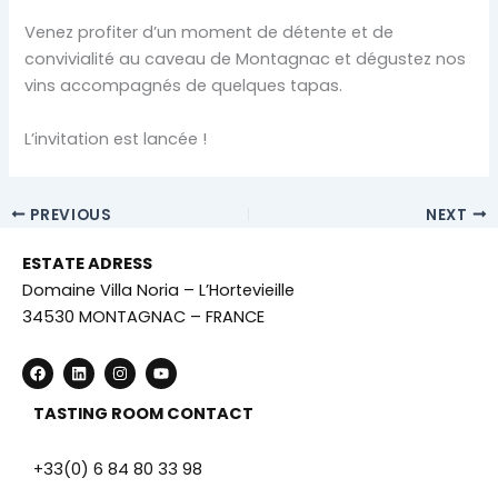
Venez profiter d’un moment de détente et de
convivialité au caveau de Montagnac et dégustez nos
vins accompagnés de quelques tapas.
L’invitation est lancée !
PREVIOUS
NEXT
ESTATE ADRESS
Domaine Villa Noria – L’Hortevieille
34530 MONTAGNAC – FRANCE
F
L
I
Y
a
i
n
o
c
n
s
u
e
k
t
t
TASTING ROOM CONTACT
b
e
a
u
o
d
g
b
o
i
r
e
+33(0) 6 84 80 33 98
k
n
a
m