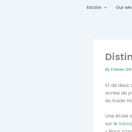
Skip
Estate
Our wi
to
content
Disti
By
Fabien G
Et de deux d
année de pr
au Guide Ha
Une étoile 
sur le
Sauvi
« Nous n’a