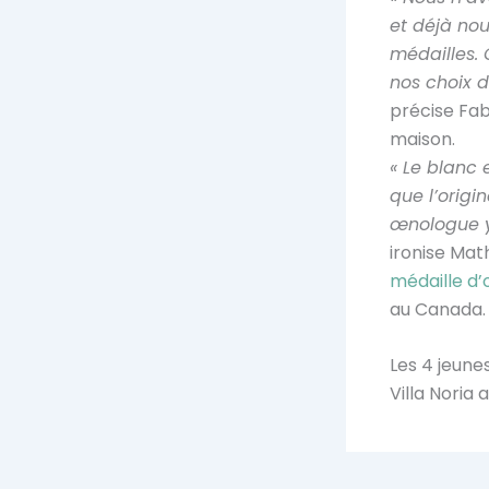
et déjà no
médailles.
nos choix de
précise Fab
maison.
« Le blanc 
que l’origi
œnologue y
ironise Mat
médaille d’
au Canada.
Les 4 jeune
Villa Noria