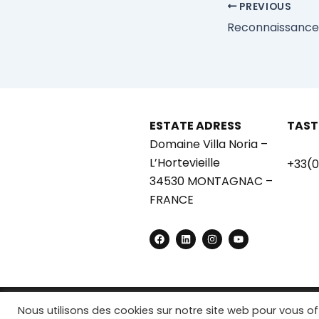
PREVIOUS
ESTATE ADRESS
TAST
Domaine Villa Noria –
L’Hortevieille
+33(0
34530 MONTAGNAC –
FRANCE
F
L
I
Y
a
i
n
o
c
n
s
u
e
k
t
t
b
e
a
u
o
d
g
b
o
i
r
e
k
n
a
Nous utilisons des cookies sur notre site web pour vous o
m