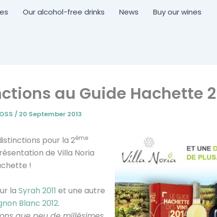
nes
Our alcohol-free drinks
News
Buy our wines
nctions au Guide Hachette 
ROSS
/
20 September 2013
ème
istinctions pour la 2
ésentation de Villa Noria
chette !
sur la
Syrah 2011
et une autre
gnon Blanc 2012
.
vons que peu de millésimes,