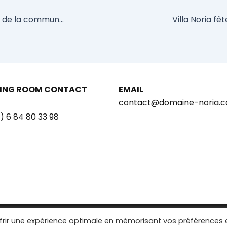
Reconnaissance de la commune de Montagnac
Villa Noria f
ING ROOM CONTACT
EMAIL
contact@domaine-noria.
) 6 84 80 33 98
© 2025 – Villa Noria |
Legal notice
ffrir une expérience optimale en mémorisant vos préférences 