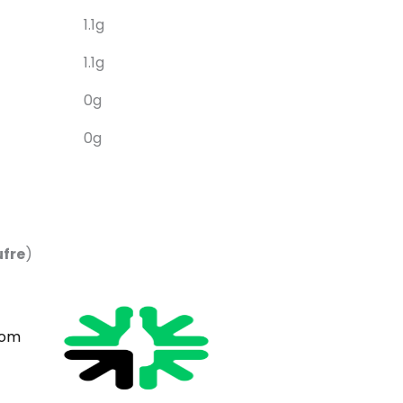
1.1g
1.1g
0g
0g
ufre
)
com