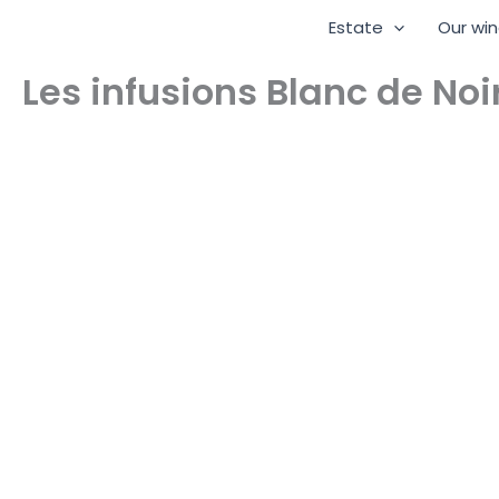
Skip
Estate
Our wi
to
content
Les infusions Blanc de No