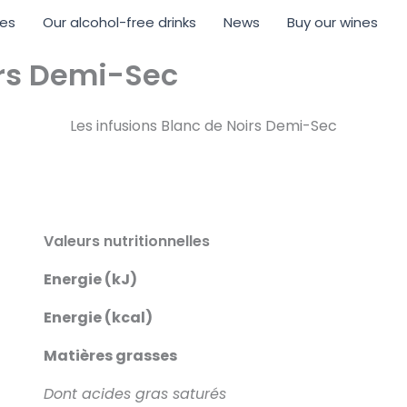
nes
Our alcohol-free drinks
News
Buy our wines
irs Demi-Sec
Les infusions Blanc de Noirs Demi-Sec
Valeurs nutritionnelles
Energie (kJ)
Energie (kcal)
Matières grasses
Dont acides gras saturés