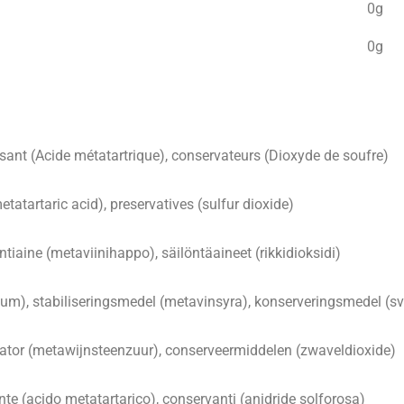
0g
0g
isant (Acide métatartrique), conservateurs (Dioxyde de soufre)
etatartaric acid), preservatives (sulfur dioxide)
intiaine (metaviinihappo), säilöntäaineet (rikkidioksidi)
um), stabiliseringsmedel (metavinsyra), konserveringsmedel (sv
lisator (metawijnsteenzuur), conserveermiddelen (zwaveldioxide)
nte (acido metatartarico), conservanti (anidride solforosa)