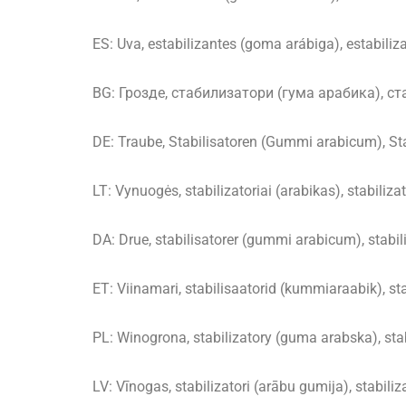
ES: Uva, estabilizantes (goma arábiga), estabiliz
BG: Грозде, стабилизатори (гума арабика), с
DE: Traube, Stabilisatoren (Gummi arabicum), St
LT: Vynuogės, stabilizatoriai (arabikas), stabiliz
DA: Drue, stabilisatorer (gummi arabicum), stabil
ET: Viinamari, stabilisaatorid (kummiaraabik), sta
PL: Winogrona, stabilizatory (guma arabska), st
LV: Vīnogas, stabilizatori (arābu gumija), stabili