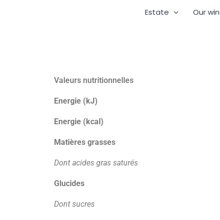
Skip
Estate
Our wi
to
content
Valeurs nutritionnelles
Energie (kJ)
Energie (kcal)
Matières grasses
Dont acides gras saturés
Glucides
Dont sucres