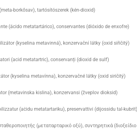
 (meta-borkősav), tartósítószerek (kén-dioxid)
ante (ácido metatartárico), conservantes (dióxido de enxofre)
izátor (kyselina metavinná), konzervační látky (oxid siřičitý)
atori (acid metatartric), conservanți (dioxid de sulf)
átor (kyselina metavínna), konzervačné látky (oxid siričitý)
zator (metavinska kislina), konzervansi (žveplov dioksid)
izzatur (aċidu metatartariku), preservattivi (dijossidu tal-kubrit
σταθεροποιητής (μεταταρταρικό οξύ), συντηρητικά (διοξείδιο