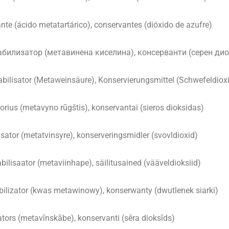
ante (ácido metatartárico), conservantes (dióxido de azufre)
табилизатор (метавинена киселина), консерванти (серен ди
abilisator (Metaweinsäure), Konservierungsmittel (Schwefeldiox
atorius (metavyno rūgštis), konservantai (sieros dioksidas)
isator (metatvinsyre), konserveringsmidler (svovldioxid)
bilisaator (metaviinhape), säilitusained (vääveldioksiid)
abilizator (kwas metawinowy), konserwanty (dwutlenek siarki)
zators (metavīnskābe), konservanti (sēra dioksīds)