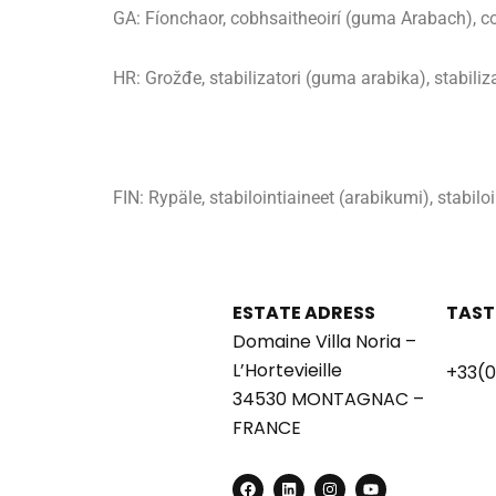
GA: Fíonchaor, cobhsaitheoirí (guma Arabach), co
HR: Grožđe, stabilizatori (guma arabika), stabili
FIN: Rypäle, stabilointiaineet (arabikumi), stabilo
ESTATE ADRESS
TAST
Domaine Villa Noria –
L’Hortevieille
+33(0
34530 MONTAGNAC –
FRANCE
F
L
I
Y