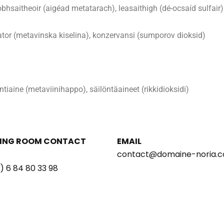
bhsaitheoir (aigéad metatarach), leasaithigh (dé-ocsaíd sulfair)
zator (metavinska kiselina), konzervansi (sumporov dioksid)
intiaine (metaviinihappo), säilöntäaineet (rikkidioksidi)
ING ROOM CONTACT
EMAIL
contact@domaine-noria.
) 6 84 80 33 98