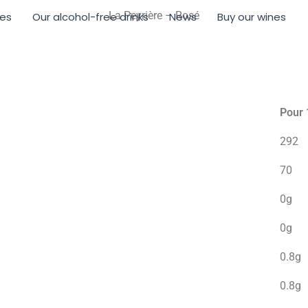
La Peyrière – Rosé
nes
Our alcohol-free drinks
News
Buy our wines
Pour
292
70
0g
0g
0.8g
0.8g