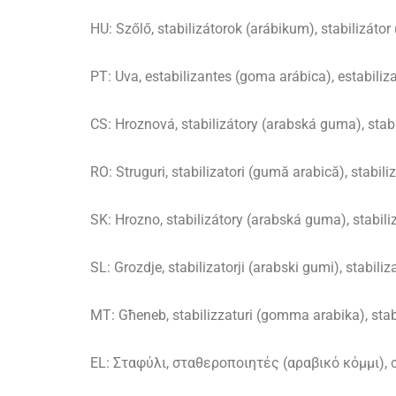
HU: Szőlő, stabilizátorok (arábikum), stabilizátor
PT: Uva, estabilizantes (goma arábica), estabiliz
CS: Hroznová, stabilizátory (arabská guma), stabil
RO: Struguri, stabilizatori (gumă arabică), stabiliz
SK: Hrozno, stabilizátory (arabská guma), stabiliz
SL: Grozdje, stabilizatorji (arabski gumi), stabili
MT: Għeneb, stabilizzaturi (gomma arabika), stabil
EL: Σταφύλι, σταθεροποιητές (αραβικό κόμμι), 