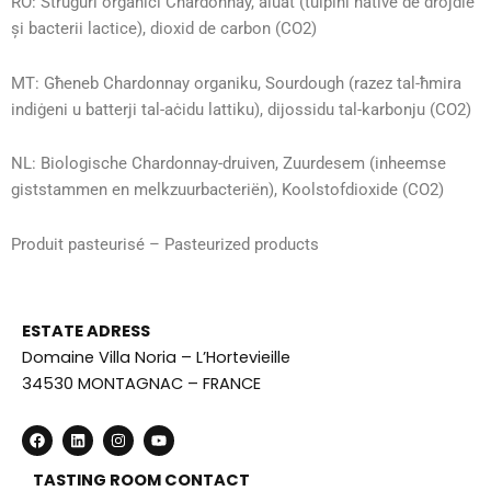
RO: Struguri organici Chardonnay, aluat (tulpini native de drojdie
și bacterii lactice), dioxid de carbon (CO2)
MT: Għeneb Chardonnay organiku, Sourdough (razez tal-ħmira
indiġeni u batterji tal-aċidu lattiku), dijossidu tal-karbonju (CO2)
NL: Biologische Chardonnay-druiven, Zuurdesem (inheemse
giststammen en melkzuurbacteriën), Koolstofdioxide (CO2)
Produit pasteurisé – Pasteurized products
ESTATE ADRESS
Domaine Villa Noria – L’Hortevieille
34530 MONTAGNAC – FRANCE
F
L
I
Y
a
i
n
o
c
n
s
u
e
k
t
t
TASTING ROOM CONTACT