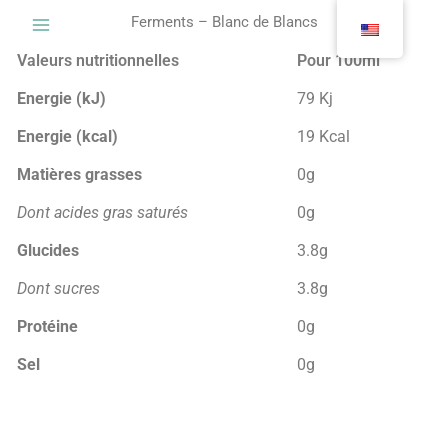
Skip
Ferments – Blanc de Blancs
to
content
Valeurs nutritionnelles
Pour 100ml
Energie (kJ)
79 Kj
Energie (kcal)
19 Kcal
Matières grasses
0g
Dont acides gras saturés
0g
Glucides
3.8g
Dont sucres
3.8g
Protéine
0g
Sel
0g