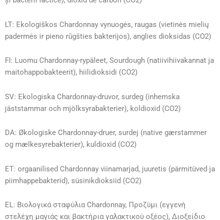
și bacterii lactice), dioxid de carbon (CO2)
LT: Ekologiškos Chardonnay vynuogės, raugas (vietinės mielių
padermės ir pieno rūgšties bakterijos), anglies dioksidas (CO2)
FI: Luomu Chardonnay-rypäleet, Sourdough (natiivihiivakannat ja
maitohappobakteerit), hiilidioksidi (CO2)
SV: Ekologiska Chardonnay-druvor, surdeg (inhemska
jäststammar och mjölksyrabakterier), koldioxid (CO2)
DA: Økologiske Chardonnay-druer, surdej (native gærstammer
og mælkesyrebakterier), kuldioxid (CO2)
ET: orgaanilised Chardonnay viinamarjad, juuretis (pärmitüved ja
piimhappebakterid), süsinikdioksiid (CO2)
EL: Βιολογικά σταφύλια Chardonnay, Προζύμι (εγγενή
στελέχη μαγιάς και βακτήρια γαλακτικού οξέος), Διοξείδιο