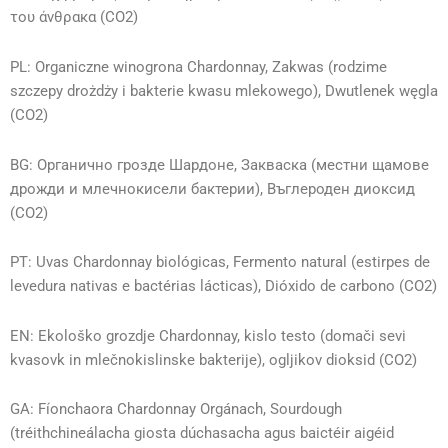
του άνθρακα (CO2)
PL: Organiczne winogrona Chardonnay, Zakwas (rodzime
szczepy drożdży i bakterie kwasu mlekowego), Dwutlenek węgla
(CO2)
BG: Органично грозде Шардоне, Закваска (местни щамове
дрожди и млечнокисели бактерии), Въглероден диоксид
(CO2)
PT: Uvas Chardonnay biológicas, Fermento natural (estirpes de
levedura nativas e bactérias lácticas), Dióxido de carbono (CO2)
EN: Ekološko grozdje Chardonnay, kislo testo (domači sevi
kvasovk in mlečnokislinske bakterije), ogljikov dioksid (CO2)
GA: Fíonchaora Chardonnay Orgánach, Sourdough
(tréithchineálacha giosta dúchasacha agus baictéir aigéid