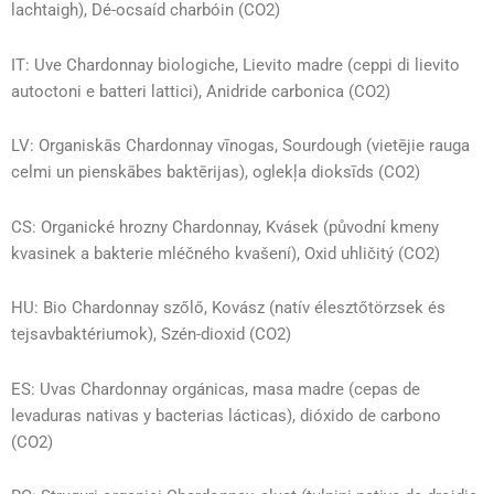
lachtaigh), Dé-ocsaíd charbóin (CO2)
IT: Uve Chardonnay biologiche, Lievito madre (ceppi di lievito
autoctoni e batteri lattici), Anidride carbonica (CO2)
LV: Organiskās Chardonnay vīnogas, Sourdough (vietējie rauga
celmi un pienskābes baktērijas), oglekļa dioksīds (CO2)
CS: Organické hrozny Chardonnay, Kvásek (původní kmeny
kvasinek a bakterie mléčného kvašení), Oxid uhličitý (CO2)
HU: Bio Chardonnay szőlő, Kovász (natív élesztőtörzsek és
tejsavbaktériumok), Szén-dioxid (CO2)
ES: Uvas Chardonnay orgánicas, masa madre (cepas de
levaduras nativas y bacterias lácticas), dióxido de carbono
(CO2)