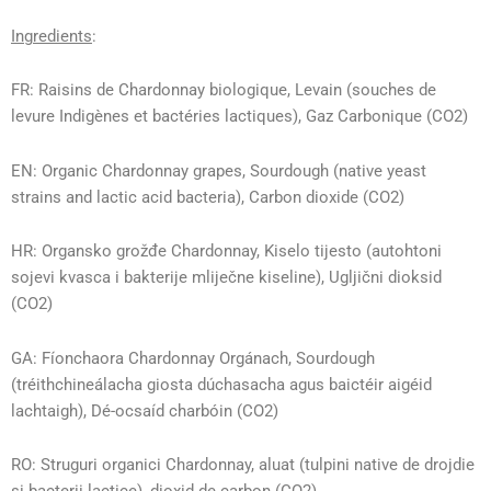
Ingredients
:
FR: Raisins de Chardonnay biologique, Levain (souches de
levure Indigènes et bactéries lactiques), Gaz Carbonique (CO2)
EN: Organic Chardonnay grapes, Sourdough (native yeast
strains and lactic acid bacteria), Carbon dioxide (CO2)
HR: Organsko grožđe Chardonnay, Kiselo tijesto (autohtoni
sojevi kvasca i bakterije mliječne kiseline), Ugljični dioksid
(CO2)
GA: Fíonchaora Chardonnay Orgánach, Sourdough
(tréithchineálacha giosta dúchasacha agus baictéir aigéid
lachtaigh), Dé-ocsaíd charbóin (CO2)
RO: Struguri organici Chardonnay, aluat (tulpini native de drojdie