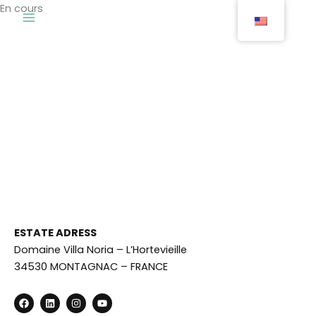
Skip
En cours
to
content
ESTATE ADRESS
Domaine Villa Noria – L’Hortevieille
34530 MONTAGNAC – FRANCE
F
L
I
Y
a
i
n
o