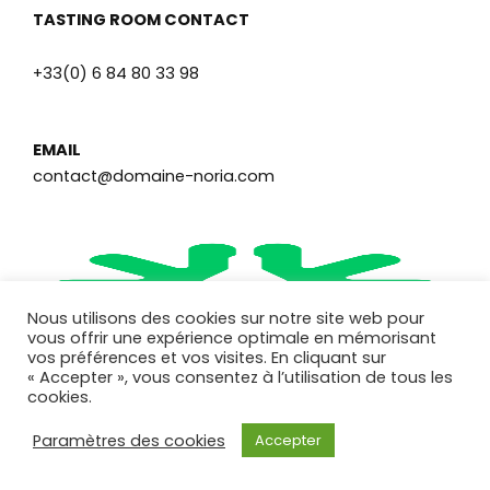
c
n
s
u
e
k
t
t
TASTING ROOM CONTACT
b
e
a
u
o
d
g
b
o
i
r
e
+33(0) 6 84 80 33 98
k
n
a
m
EMAIL
contact@domaine-noria.com
Nous utilisons des cookies sur notre site web pour
vous offrir une expérience optimale en mémorisant
vos préférences et vos visites. En cliquant sur
« Accepter », vous consentez à l’utilisation de tous les
cookies.
© 2025 – Villa Noria |
Legal notice
Paramètres des cookies
Accepter