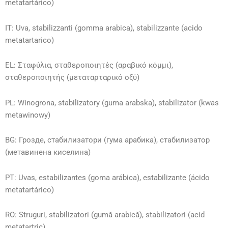
metatartárico)
IT: Uva, stabilizzanti (gomma arabica), stabilizzante (acido
metatartarico)
EL: Σταφύλια, σταθεροποιητές (αραβικό κόμμι),
σταθεροποιητής (μεταταρταρικό οξύ)
PL: Winogrona, stabilizatory (guma arabska), stabilizator (kwas
metawinowy)
BG: Грозде, стабилизатори (гума арабика), стабилизатор
(метавинена киселина)
PT: Uvas, estabilizantes (goma arábica), estabilizante (ácido
metatartárico)
RO: Struguri, stabilizatori (gumă arabică), stabilizatori (acid
metatartric)