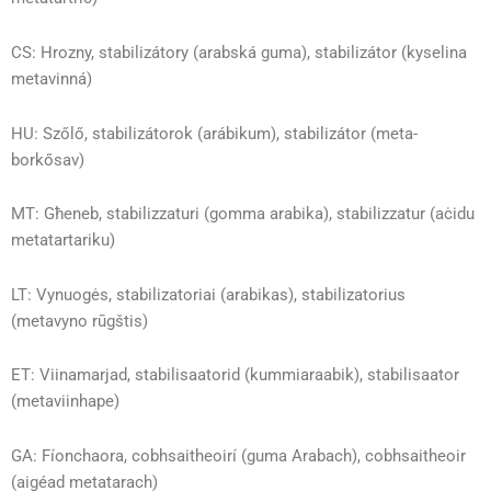
CS: Hrozny, stabilizátory (arabská guma), stabilizátor (kyselina
metavinná)
HU: Szőlő, stabilizátorok (arábikum), stabilizátor (meta-
borkősav)
MT: Għeneb, stabilizzaturi (gomma arabika), stabilizzatur (aċidu
metatartariku)
LT: Vynuogės, stabilizatoriai (arabikas), stabilizatorius
(metavyno rūgštis)
ET: Viinamarjad, stabilisaatorid (kummiaraabik), stabilisaator
(metaviinhape)
GA: Fíonchaora, cobhsaitheoirí (guma Arabach), cobhsaitheoir
(aigéad metatarach)