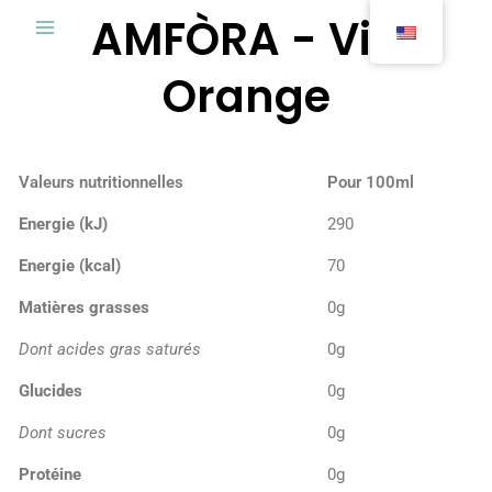
Skip
AMFÒRA - Vin
to
content
Orange
Valeurs nutritionnelles
Pour 100ml
Energie (kJ)
290
Energie (kcal)
70
Matières grasses
0g
Dont acides gras saturés
0g
Glucides
0g
Dont sucres
0g
Protéine
0g