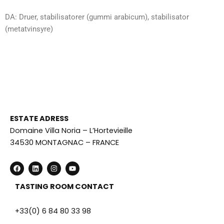
DA: Druer, stabilisatorer (gummi arabicum), stabilisator
(metatvinsyre)
ESTATE ADRESS
Domaine Villa Noria – L’Hortevieille
34530 MONTAGNAC – FRANCE
F
L
I
Y
a
i
n
o
c
n
s
u
e
k
t
t
TASTING ROOM CONTACT
b
e
a
u
o
d
g
b
o
i
r
e
+33(0) 6 84 80 33 98
k
n
a
m